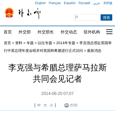
English
Français
Español
Русский
عربي
关怀版
首页
外交部
外交部长
外交动态
驻外机构
国家
首页
>
资料
>
专题
>
以往专题
>
2014年专题
>
李克强总理赴英国举
行中英总理年度会晤并对英国和希腊进行正式访问
>
最新消息
李克强与希腊总理萨马拉斯
共同会见记者
2014-06-20 07:07
【
中
大
小
】
打印