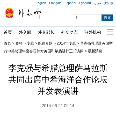
English
Français
Español
Русский
عربي
关怀版
首页
外交部
外交部长
外交动态
驻外机构
国家
首页
>
资料
>
专题
>
以往专题
>
2014年专题
>
李克强总理赴英国举
行中英总理年度会晤并对英国和希腊进行正式访问
>
最新消息
李克强与希腊总理萨马拉斯
共同出席中希海洋合作论坛
并发表演讲
2014-06-21 09:14