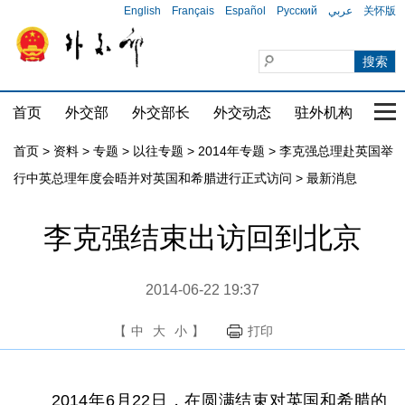
English
Français
Español
Русский
عربي
关怀版
首页
外交部
外交部长
外交动态
驻外机构
国家
首页
>
资料
>
专题
>
以往专题
>
2014年专题
>
李克强总理赴英国举
行中英总理年度会晤并对英国和希腊进行正式访问
>
最新消息
李克强结束出访回到北京
2014-06-22 19:37
【
中
大
小
】
打印
2014年6月22日，在圆满结束对英国和希腊的