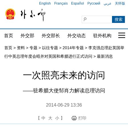
English
Français
Español
Русский
عربي
关怀版
首页
外交部
外交部长
外交动态
驻外机构
国家
首页
>
资料
>
专题
>
以往专题
>
2014年专题
>
李克强总理赴英国举
行中英总理年度会晤并对英国和希腊进行正式访问
>
最新消息
一次照亮未来的访问
——驻希腊大使邹肖力解读总理访问
2014-06-29 13:36
【
中
大
小
】
打印