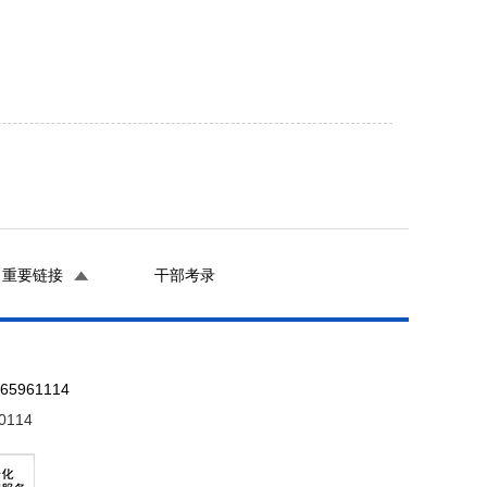
重要链接
干部考录
961114
0114