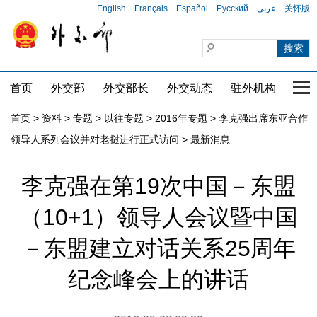
English
Français
Español
Русский
عربي
关怀版
首页
外交部
外交部长
外交动态
驻外机构
国家
首页
>
资料
>
专题
>
以往专题
>
2016年专题
>
李克强出席东亚合作
领导人系列会议并对老挝进行正式访问
>
最新消息
李克强在第19次中国－东盟
（10+1）领导人会议暨中国
－东盟建立对话关系25周年
纪念峰会上的讲话