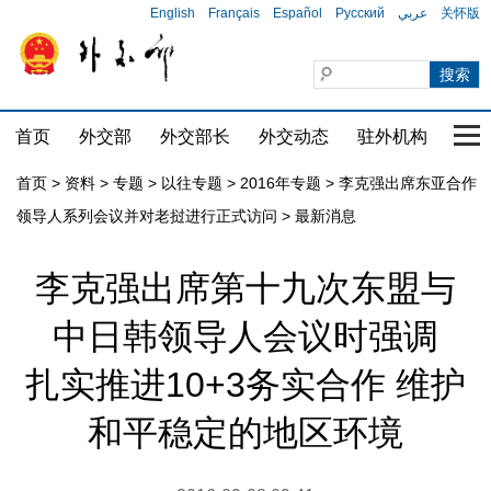
English
Français
Español
Русский
عربي
关怀版
首页
外交部
外交部长
外交动态
驻外机构
国家
首页
>
资料
>
专题
>
以往专题
>
2016年专题
>
李克强出席东亚合作
领导人系列会议并对老挝进行正式访问
>
最新消息
李克强出席第十九次东盟与
中日韩领导人会议时强调
扎实推进10+3务实合作 维护
和平稳定的地区环境