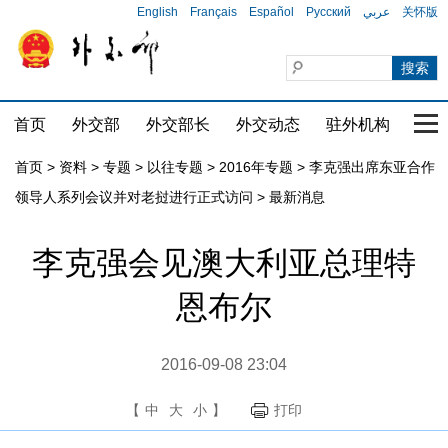
English
Français
Español
Русский
عربي
关怀版
首页
外交部
外交部长
外交动态
驻外机构
国家
首页
>
资料
>
专题
>
以往专题
>
2016年专题
>
李克强出席东亚合作
领导人系列会议并对老挝进行正式访问
>
最新消息
李克强会见澳大利亚总理特
恩布尔
2016-09-08 23:04
【
中
大
小
】
打印