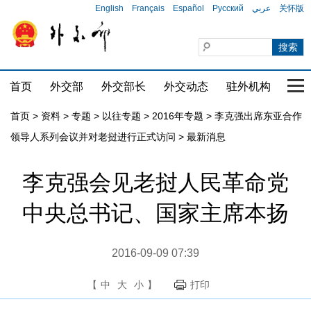
English
Français
Español
Русский
عربي
关怀版
首页
外交部
外交部长
外交动态
驻外机构
国家
首页
>
资料
>
专题
>
以往专题
>
2016年专题
>
李克强出席东亚合作
领导人系列会议并对老挝进行正式访问
>
最新消息
李克强会见老挝人民革命党
中央总书记、国家主席本扬
2016-09-09 07:39
【
中
大
小
】
打印