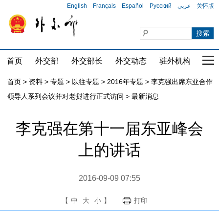
English
Français
Español
Русский
عربي
关怀版
首页
外交部
外交部长
外交动态
驻外机构
国家
首页
>
资料
>
专题
>
以往专题
>
2016年专题
>
李克强出席东亚合作
领导人系列会议并对老挝进行正式访问
>
最新消息
李克强在第十一届东亚峰会
上的讲话
2016-09-09 07:55
【
中
大
小
】
打印