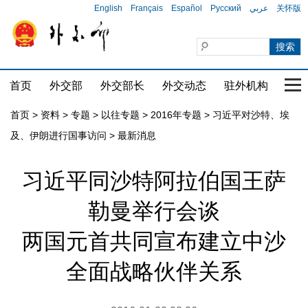
English
Français
Español
Русский
عربي
关怀版
首页
外交部
外交部长
外交动态
驻外机构
国家
首页
>
资料
>
专题
>
以往专题
>
2016年专题
>
习近平对沙特、埃
及、伊朗进行国事访问
>
最新消息
习近平同沙特阿拉伯国王萨
勒曼举行会谈
两国元首共同宣布建立中沙
全面战略伙伴关系