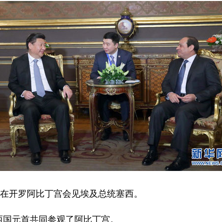
在开罗阿比丁宫会见埃及总统塞西。
国元首共同参观了阿比丁宫。