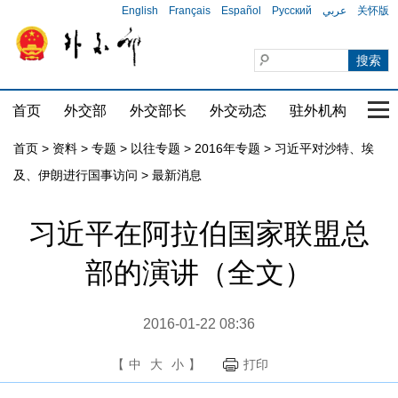
English
Français
Español
Русский
عربي
关怀版
首页
外交部
外交部长
外交动态
驻外机构
国家
首页
>
资料
>
专题
>
以往专题
>
2016年专题
>
习近平对沙特、埃
及、伊朗进行国事访问
>
最新消息
习近平在阿拉伯国家联盟总
部的演讲（全文）
2016-01-22 08:36
【
中
大
小
】
打印