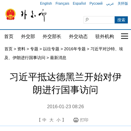
English
Français
Español
Русский
عربي
关怀版
首页
外交部
外交部长
外交动态
驻外机构
国家
首页
>
资料
>
专题
>
以往专题
>
2016年专题
>
习近平对沙特、埃
及、伊朗进行国事访问
>
最新消息
习近平抵达德黑兰开始对伊
朗进行国事访问
2016-01-23 08:26
【
中
大
小
】
打印