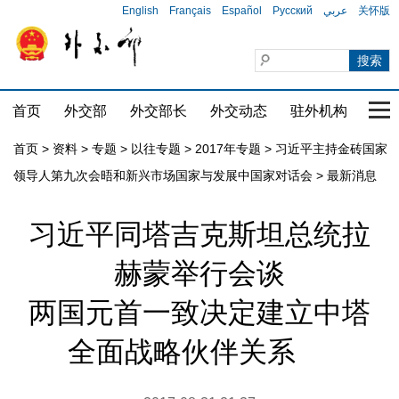
English
Français
Español
Русский
عربي
关怀版
首页
外交部
外交部长
外交动态
驻外机构
国家
首页
>
资料
>
专题
>
以往专题
>
2017年专题
>
习近平主持金砖国家
领导人第九次会晤和新兴市场国家与发展中国家对话会
>
最新消息
习近平同塔吉克斯坦总统拉
赫蒙举行会谈
两国元首一致决定建立中塔
全面战略伙伴关系