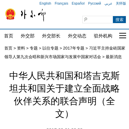
English
Français
Español
Русский
عربي
关怀版
首页
外交部
外交部长
外交动态
驻外机构
国家
首页
>
资料
>
专题
>
以往专题
>
2017年专题
>
习近平主持金砖国家
领导人第九次会晤和新兴市场国家与发展中国家对话会
>
最新消息
中华人民共和国和塔吉克斯
坦共和国关于建立全面战略
伙伴关系的联合声明（全
文）