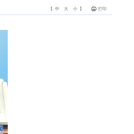
【
中
大
小
】
打印