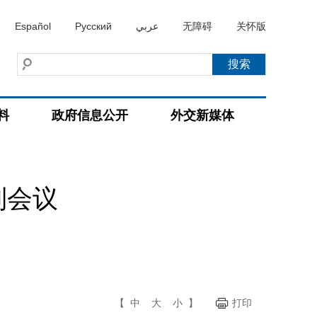
Español
Русский
عربي
无障碍
关怀版
料
政府信息公开
外交新媒体
列会议
【
中
大
小
】
打印