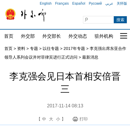
English
Français
Español
Русский
عربي
关怀版
首页
外交部
外交部长
外交动态
驻外机构
国家
首页
>
资料
>
专题
>
以往专题
>
2017年专题
>
李克强出席东亚合作
领导人系列会议并对菲律宾进行正式访问
>
最新消息
李克强会见日本首相安倍晋
三
2017-11-14 08:13
【
中
大
小
】
打印