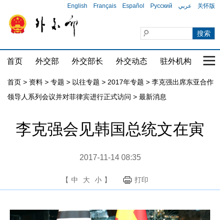
English
Français
Español
Русский
عربي
关怀版
首页
外交部
外交部长
外交动态
驻外机构
国家
首页
>
资料
>
专题
>
以往专题
>
2017年专题
>
李克强出席东亚合作
领导人系列会议并对菲律宾进行正式访问
>
最新消息
李克强会见韩国总统文在寅
2017-11-14 08:35
【
中
大
小
】
打印