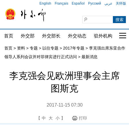
English
Français
Español
Русский
عربي
关怀版
首页
外交部
外交部长
外交动态
驻外机构
国家
首页
>
资料
>
专题
>
以往专题
>
2017年专题
>
李克强出席东亚合作
领导人系列会议并对菲律宾进行正式访问
>
最新消息
李克强会见欧洲理事会主席
图斯克
2017-11-15 07:30
【
中
大
小
】
打印