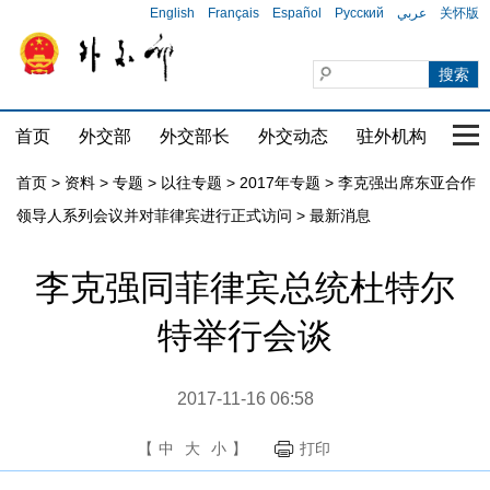
English
Français
Español
Русский
عربي
关怀版
首页
外交部
外交部长
外交动态
驻外机构
国家
首页
>
资料
>
专题
>
以往专题
>
2017年专题
>
李克强出席东亚合作
领导人系列会议并对菲律宾进行正式访问
>
最新消息
李克强同菲律宾总统杜特尔
特举行会谈
2017-11-16 06:58
【
中
大
小
】
打印