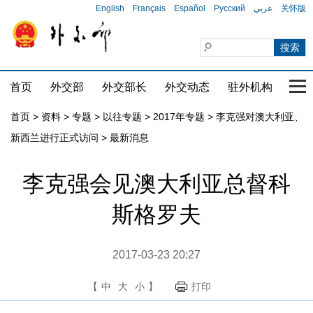
English
Français
Español
Русский
عربي
关怀版
首页
外交部
外交部长
外交动态
驻外机构
国家
首页
>
资料
>
专题
>
以往专题
>
2017年专题
>
李克强对澳大利亚、
新西兰进行正式访问
>
最新消息
李克强会见澳大利亚总督科
斯格罗夫
2017-03-23 20:27
【
中
大
小
】
打印