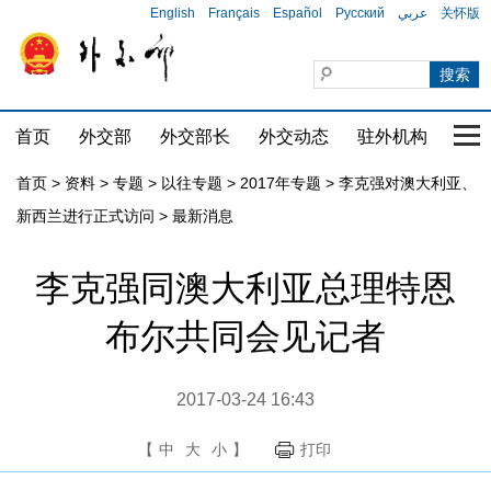
English
Français
Español
Русский
عربي
关怀版
首页
外交部
外交部长
外交动态
驻外机构
国家
首页
>
资料
>
专题
>
以往专题
>
2017年专题
>
李克强对澳大利亚、
新西兰进行正式访问
>
最新消息
李克强同澳大利亚总理特恩
布尔共同会见记者
2017-03-24 16:43
【
中
大
小
】
打印