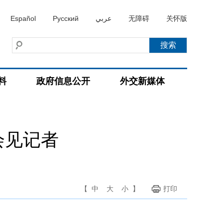
Español
Русский
عربي
无障碍
关怀版
料
政府信息公开
外交新媒体
会见记者
【
中
大
小
】
打印