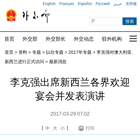
English
Français
Español
Русский
عربي
关怀版
首页
外交部
外交部长
外交动态
驻外机构
国家
首页
>
资料
>
专题
>
以往专题
>
2017年专题
>
李克强对澳大利亚、
新西兰进行正式访问
>
最新消息
李克强出席新西兰各界欢迎
宴会并发表演讲
2017-03-29 07:02
【
中
大
小
】
打印