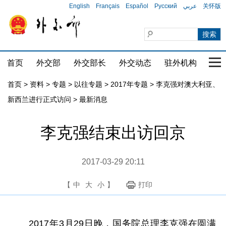
English
Français
Español
Русский
عربي
关怀版
首页
外交部
外交部长
外交动态
驻外机构
国家
首页
>
资料
>
专题
>
以往专题
>
2017年专题
>
李克强对澳大利亚、
新西兰进行正式访问
>
最新消息
李克强结束出访回京
2017-03-29 20:11
【
中
大
小
】
打印
2017年3月29日晚，国务院总理李克强在圆满