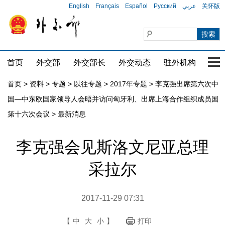
English
Français
Español
Русский
عربي
关怀版
首页
外交部
外交部长
外交动态
驻外机构
国家
首页
>
资料
>
专题
>
以往专题
>
2017年专题
>
李克强出席第六次中
国—中东欧国家领导人会晤并访问匈牙利、出席上海合作组织成员国
第十六次会议
>
最新消息
李克强会见斯洛文尼亚总理
采拉尔
2017-11-29 07:31
【
中
大
小
】
打印