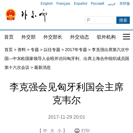
English
Français
Español
Русский
عربي
关怀版
首页
外交部
外交部长
外交动态
驻外机构
国家
首页
>
资料
>
专题
>
以往专题
>
2017年专题
>
李克强出席第六次中
国—中东欧国家领导人会晤并访问匈牙利、出席上海合作组织成员国
第十六次会议
>
最新消息
李克强会见匈牙利国会主席
克韦尔
2017-11-29 20:01
【
中
大
小
】
打印