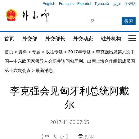
English
Français
Español
Русский
عربي
关怀版
首页
外交部
外交部长
外交动态
驻外机构
国家
首页
>
资料
>
专题
>
以往专题
>
2017年专题
>
李克强出席第六次中
国—中东欧国家领导人会晤并访问匈牙利、出席上海合作组织成员国
第十六次会议
>
最新消息
李克强会见匈牙利总统阿戴
尔
2017-11-30 07:05
【
中
大
小
】
打印