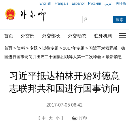
English
Français
Español
Русский
عربي
关怀版
首页
外交部
外交部长
外交动态
驻外机构
国家
首页
>
资料
>
专题
>
以往专题
>
2017年专题
>
习近平对俄罗斯、德
国进行国事访问并出席二十国集团领导人第十二次峰会
>
最新消息
习近平抵达柏林开始对德意
志联邦共和国进行国事访问
2017-07-05 06:42
【
中
大
小
】
打印