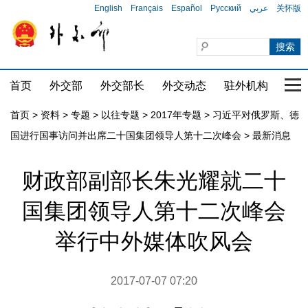
English
Français
Español
Русский
عربي
关怀版
首页
外交部
外交部长
外交动态
驻外机构
国家
首页
>
资料
>
专题
>
以往专题
>
2017年专题
>
习近平对俄罗斯、德
国进行国事访问并出席二十国集团领导人第十二次峰会
>
最新消息
财政部副部长朱光耀就二十
国集团领导人第十二次峰会
举行中外媒体吹风会
2017-07-07 07:20