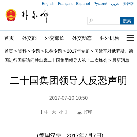
English
Français
Español
Русский
عربي
关怀版
首页
外交部
外交部长
外交动态
驻外机构
国家
首页
>
资料
>
专题
>
以往专题
>
2017年专题
>
习近平对俄罗斯、德
国进行国事访问并出席二十国集团领导人第十二次峰会
>
最新消息
二十国集团领导人反恐声明
2017-07-10 10:50
【
中
大
小
】
打印
（德国汉堡，2017年7月7日)