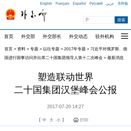
English
Français
Español
Русский
عربي
关怀版
首页
外交部
外交部长
外交动态
驻外机构
国家
首页
>
资料
>
专题
>
以往专题
>
2017年专题
>
习近平对俄罗斯、德
国进行国事访问并出席二十国集团领导人第十二次峰会
>
最新消息
塑造联动世界
二十国集团汉堡峰会公报
2017-07-20 14:27
【
中
大
小
】
打印