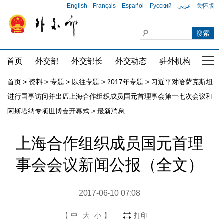
English
Français
Español
Русский
عربي
关怀版
首页
外交部
外交部长
外交动态
驻外机构
国家
首页
>
资料
>
专题
>
以往专题
>
2017年专题
>
习近平对哈萨克斯坦
进行国事访问并出席上海合作组织成员国元首理事会第十七次会议和
阿斯塔纳专项世博会开幕式
>
最新消息
上海合作组织成员国元首理
事会会议新闻公报（全文）
2017-06-10 07:08
【
中
大
小
】
打印