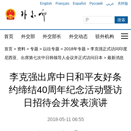
English
Français
Español
Русский
عربي
关怀版
首页
外交部
外交部长
外交动态
驻外机构
国家
首页
>
资料
>
专题
>
以往专题
>
2018年专题
>
李克强正式访问印度
尼西亚、出席第七次中日韩领导人会议并正式访问日本
>
最新消息
李克强出席中日和平友好条
约缔结40周年纪念活动暨访
日招待会并发表演讲
2018-05-11 06:55