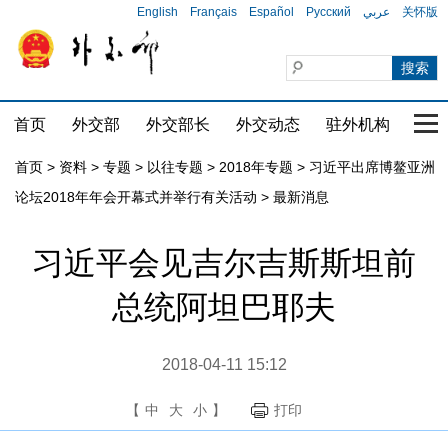
English
Français
Español
Русский
عربي
关怀版
首页
外交部
外交部长
外交动态
驻外机构
国家
首页
>
资料
>
专题
>
以往专题
>
2018年专题
>
习近平出席博鳌亚洲
论坛2018年年会开幕式并举行有关活动
>
最新消息
习近平会见吉尔吉斯斯坦前
总统阿坦巴耶夫
2018-04-11 15:12
【
中
大
小
】
打印