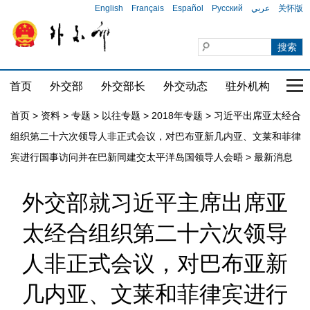
English
Français
Español
Русский
عربي
关怀版
首页
外交部
外交部长
外交动态
驻外机构
国家
首页
>
资料
>
专题
>
以往专题
>
2018年专题
>
习近平出席亚太经合
组织第二十六次领导人非正式会议，对巴布亚新几内亚、文莱和菲律
宾进行国事访问并在巴新同建交太平洋岛国领导人会晤
>
最新消息
外交部就习近平主席出席亚
太经合组织第二十六次领导
人非正式会议，对巴布亚新
几内亚、文莱和菲律宾进行