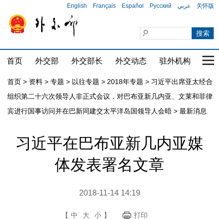
English
Français
Español
Русский
عربي
关怀版
首页
外交部
外交部长
外交动态
驻外机构
国家
首页
>
资料
>
专题
>
以往专题
>
2018年专题
>
习近平出席亚太经合
组织第二十六次领导人非正式会议，对巴布亚新几内亚、文莱和菲律
宾进行国事访问并在巴新同建交太平洋岛国领导人会晤
>
最新消息
习近平在巴布亚新几内亚媒
体发表署名文章
2018-11-14 14:19
【
中
大
小
】
打印