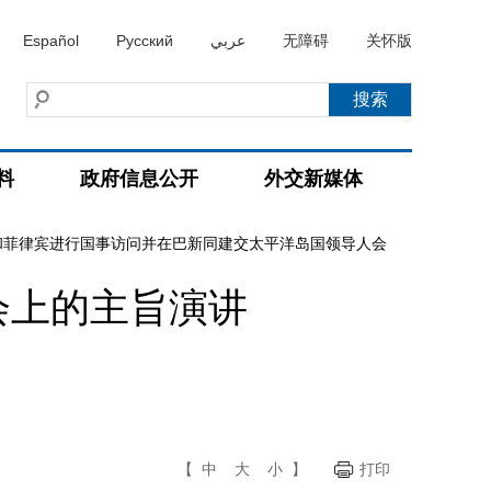
Español
Русский
عربي
无障碍
关怀版
料
政府信息公开
外交新媒体
和菲律宾进行国事访问并在巴新同建交太平洋岛国领导人会
会上的主旨演讲
【
中
大
小
】
打印