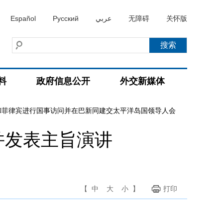
Español
Русский
عربي
无障碍
关怀版
料
政府信息公开
外交新媒体
和菲律宾进行国事访问并在巴新同建交太平洋岛国领导人会
并发表主旨演讲
【
中
大
小
】
打印