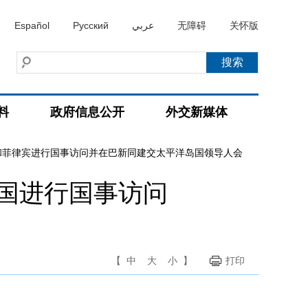
Español
Русский
عربي
无障碍
关怀版
料
政府信息公开
外交新媒体
和菲律宾进行国事访问并在巴新同建交太平洋岛国领导人会
国进行国事访问
【
中
大
小
】
打印