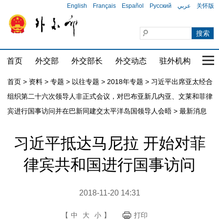
English
Français
Español
Русский
عربي
关怀版
首页
外交部
外交部长
外交动态
驻外机构
国家
首页
>
资料
>
专题
>
以往专题
>
2018年专题
>
习近平出席亚太经合
组织第二十六次领导人非正式会议，对巴布亚新几内亚、文莱和菲律
宾进行国事访问并在巴新同建交太平洋岛国领导人会晤
>
最新消息
习近平抵达马尼拉 开始对菲
律宾共和国进行国事访问
2018-11-20 14:31
【
中
大
小
】
打印