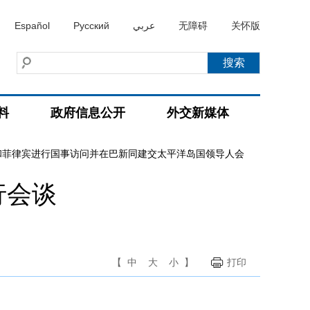
Español
Русский
عربي
无障碍
关怀版
料
政府信息公开
外交新媒体
和菲律宾进行国事访问并在巴新同建交太平洋岛国领导人会
行会谈
【
中
大
小
】
打印