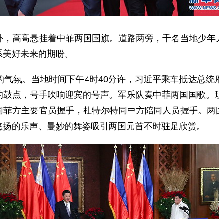
高高悬挂着中菲两国国旗。道路两旁，千名当地少年儿
系美好未来的期盼。
氛。当地时间下午4时40分许，习近平乘车抵达总统
的鼓点，号手吹响迎宾的号声。军乐队奏中菲两国国歌。现
同菲方主要官员握手，杜特尔特同中方陪同人员握手。两
悠扬的乐声、曼妙的舞姿吸引两国元首不时驻足欣赏。