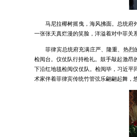
马尼拉椰树摇曳，海风拂面。总统府外，
一张张天真烂漫的笑脸，洋溢着对中菲关
菲律宾总统府充满庄严、隆重、热烈的气
检阅台。仪仗队行持枪礼。鼓手敲起激昂
下沿红地毯检阅仪仗队。检阅毕，习近平
术家伴着菲律宾传统竹管弦乐翩翩起舞，