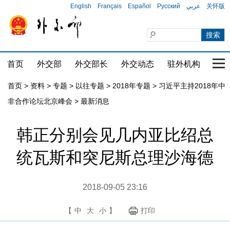
English
Français
Español
Русский
عربي
关怀版
首页
外交部
外交部长
外交动态
驻外机构
国家
首页
>
资料
>
专题
>
以往专题
>
2018年专题
>
习近平主持2018年中
非合作论坛北京峰会
>
最新消息
韩正分别会见几内亚比绍总
统瓦斯和突尼斯总理沙海德
2018-09-05 23:16
【
中
大
小
】
打印