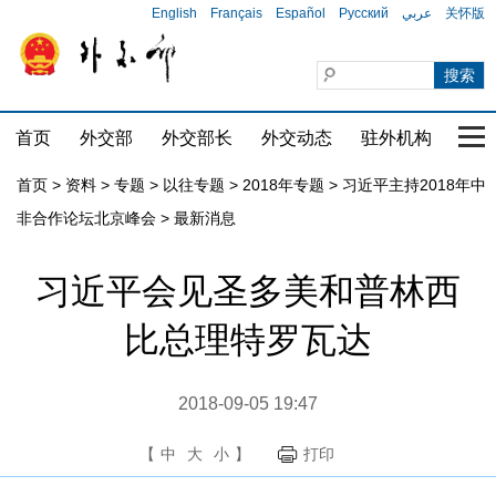
English
Français
Español
Русский
عربي
关怀版
首页
外交部
外交部长
外交动态
驻外机构
国家
首页
>
资料
>
专题
>
以往专题
>
2018年专题
>
习近平主持2018年中
非合作论坛北京峰会
>
最新消息
习近平会见圣多美和普林西
比总理特罗瓦达
2018-09-05 19:47
【
中
大
小
】
打印