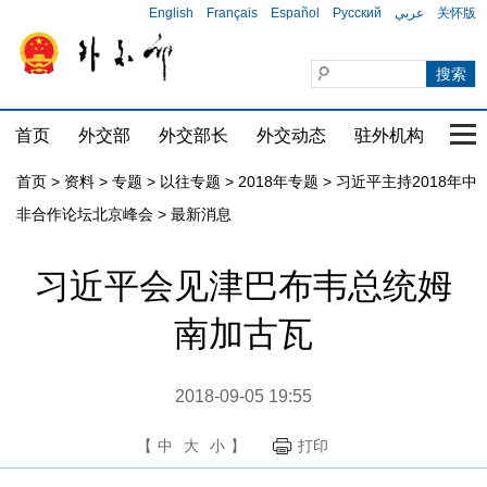
English
Français
Español
Русский
عربي
关怀版
首页
外交部
外交部长
外交动态
驻外机构
国家
首页
>
资料
>
专题
>
以往专题
>
2018年专题
>
习近平主持2018年中
非合作论坛北京峰会
>
最新消息
习近平会见津巴布韦总统姆
南加古瓦
2018-09-05 19:55
【
中
大
小
】
打印