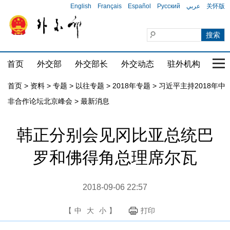
English
Français
Español
Русский
عربي
关怀版
首页
外交部
外交部长
外交动态
驻外机构
国家
首页
>
资料
>
专题
>
以往专题
>
2018年专题
>
习近平主持2018年中
非合作论坛北京峰会
>
最新消息
韩正分别会见冈比亚总统巴
罗和佛得角总理席尔瓦
2018-09-06 22:57
【
中
大
小
】
打印