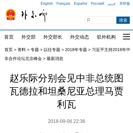
English
Français
Español
Русский
عربي
关怀版
首页
外交部
外交部长
外交动态
驻外机构
国家
首页
>
资料
>
专题
>
以往专题
>
2018年专题
>
习近平主持2018年中
非合作论坛北京峰会
>
最新消息
赵乐际分别会见中非总统图
瓦德拉和坦桑尼亚总理马贾
利瓦
2018-09-06 22:36