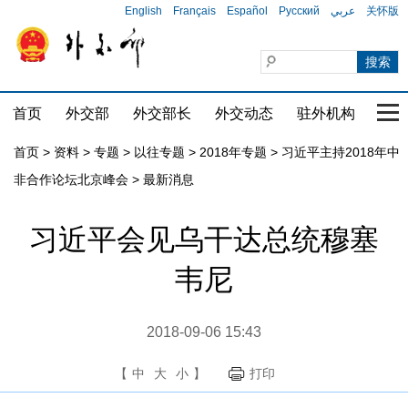
English
Français
Español
Русский
عربي
关怀版
首页
外交部
外交部长
外交动态
驻外机构
国家
首页
>
资料
>
专题
>
以往专题
>
2018年专题
>
习近平主持2018年中
非合作论坛北京峰会
>
最新消息
习近平会见乌干达总统穆塞
韦尼
2018-09-06 15:43
【
中
大
小
】
打印